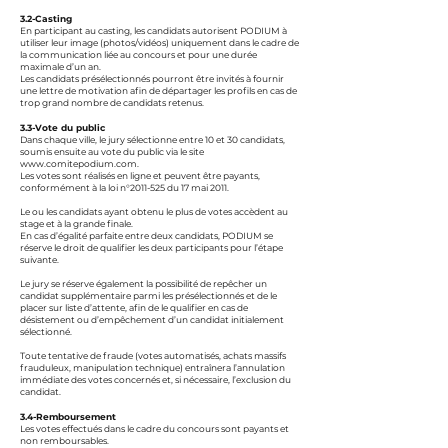
3.2-Casting
En participant au casting, les candidats autorisent PODIUM à
utiliser leur image (photos/vidéos) uniquement dans le cadre de
la communication liée au concours et pour une durée
maximale d’un an.
Les candidats présélectionnés pourront être invités à fournir
une lettre de motivation afin de départager les profils en cas de
trop grand nombre de candidats retenus.
3.3-Vote du public
Dans chaque ville, le jury sélectionne entre 10 et 30 candidats,
soumis ensuite au vote du public via le site
www.comitepodium.com
.
Les votes sont réalisés en ligne et peuvent être payants,
conformément à la loi n°
2011-525
du 17 mai 2011.
Le ou les candidats ayant obtenu le plus de votes accèdent au
stage et à la grande finale.
En cas d’égalité parfaite entre deux candidats, PODIUM se
réserve le droit de qualifier les deux participants pour l’étape
suivante.
Le jury se réserve également la possibilité de repêcher un
candidat supplémentaire parmi les présélectionnés et de le
placer sur liste d’attente, afin de le qualifier en cas de
désistement ou d’empêchement d’un candidat initialement
sélectionné.
Toute tentative de fraude (votes automatisés, achats massifs
frauduleux, manipulation technique) entraînera l’annulation
immédiate des votes concernés et, si nécessaire, l’exclusion du
candidat.
3.4-Remboursement
Les votes effectués dans le cadre du concours sont payants et
non remboursables.