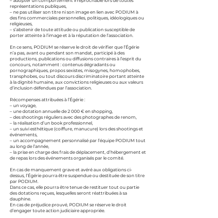
– adopter un comportement irréprochable lors de toutes
représentations publiques,
– ne pas utiliser son titre ni son image en lien avec PODIUM à
des fins commerciales personnelles, politiques, idéologiques ou
religieuses,
– s’abstenir de toute attitude ou publication susceptible de
porter atteinte à l’image et à la réputation de l’association.
En ce sens, PODIUM se réserve le droit de vérifier que l’Égérie
n’a pas, avant ou pendant son mandat, participé à des
productions, publications ou diffusions contraires à l’esprit du
concours, notamment : contenus dégradants ou
pornographiques, propos sexistes, misogynes, homophobes,
transphobes, ou tout discours discriminatoire portant atteinte
à la dignité humaine, aux convictions religieuses ou aux valeurs
d’inclusion défendues par l’association.
Récompenses attribuées à l’Égérie :
– un voyage,
– une dotation annuelle de 2 000 € en shopping,
– des shootings réguliers avec des photographes de renom,
– la réalisation d’un book professionnel,
– un suivi esthétique (coiffure, manucure) lors des shootings et
événements,
– un accompagnement personnalisé par l’équipe PODIUM tout
au long de l’année,
– la prise en charge des frais de déplacement, d’hébergement et
de repas lors des événements organisés par le comité.
En cas de manquement grave et avéré aux obligations ci-
dessus, l’Égérie pourra être suspendue ou destituée de son titre
par PODIUM.
Dans ce cas, elle pourra être tenue de restituer tout ou partie
des dotations reçues, lesquelles seront réattribuées à sa
dauphine.
En cas de préjudice prouvé, PODIUM se réserve le droit
d’engager toute action judiciaire appropriée.