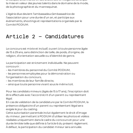
la mise en valeur des jeunes talents dans le domaine de la mode,
de la photographie et du mannequinat.
L’égérie élue devient l’ambassadeur/ambassadrice de
l’association pour une durée d’un an, et participe aux
événements, shootings et représentations organisés par le
Comité PODIUM.
Article 2 – Candidatures
Le concours est mixte et inclusif, ouvert à toute personne âgée
de 15 à 29 ans, sans distinction de taille, de poids, d’origine, de
religion, d’orientation sexuelle ou d’identité de genre.
La participation est strictement individuelle. Ne peuvent
concourir :
– les membres du personnel du Comité PODIUM,
– les personnes employées pour la démonstration ou
l’organisation du concours,
– les membres de leur famille directe,
– ainsi que toute personne vivant sous le même toit.
Pour les candidats mineurs (âgés de 15 à 17 ans), l’inscription doit
être effectuée avec l’accord écrit d’un parent ou représentant
légal.
En cas de validation de la candidature par le Comité PODIUM, la
présence obligatoire d’un parent ou représentant légal sera
exigée le jour du casting.
Cette autorisation parentale inclut également le droit d’image
du mineur, permettant à PODIUM d’utiliser les photos et vidéos
réalisées uniquement dans le cadre du concours et pour une
durée limitée telle que définie à l’article 6 du présent règlement.
À défaut, la participation du candidat mineur sera annulée.