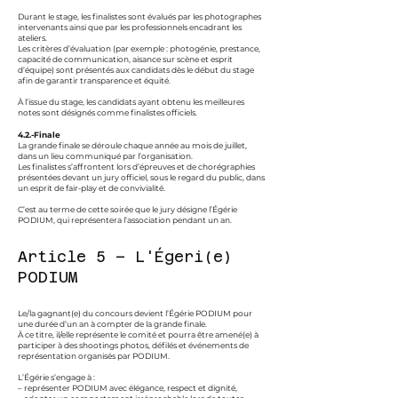
Durant le stage, les finalistes sont évalués par les photographes
intervenants ainsi que par les professionnels encadrant les
ateliers.
Les critères d’évaluation (par exemple : photogénie, prestance,
capacité de communication, aisance sur scène et esprit
d’équipe) sont présentés aux candidats dès le début du stage
afin de garantir transparence et équité.
À l’issue du stage, les candidats ayant obtenu les meilleures
notes sont désignés comme finalistes officiels.
4.2.-Finale
La grande finale se déroule chaque année au mois de juillet,
dans un lieu communiqué par l’organisation.
Les finalistes s’affrontent lors d’épreuves et de chorégraphies
présentées devant un jury officiel, sous le regard du public, dans
un esprit de fair-play et de convivialité.
C’est au terme de cette soirée que le jury désigne l’Égérie
PODIUM, qui représentera l’association pendant un an.
Article 5 – L'Égeri(e)
PODIUM
Le/la gagnant(e) du concours devient l’Égérie PODIUM pour
une durée d’un an à compter de la grande finale.
À ce titre, il/elle représente le comité et pourra être amené(e) à
participer à des shootings photos, défilés et événements de
représentation organisés par PODIUM.
L’Égérie s’engage à :
– représenter PODIUM avec élégance, respect et dignité,