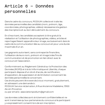
Article 6 – Données
personnelles
Dans le cadre du concours, PODIUM collecte et traite les
données personnelles des candidats (nom, prénom, âge,
coordonnées, photographies, vidéos) nécessaires à la gestion
des inscriptions et au bon déroulement du concours.
En s’inscrivant, les candidats acceptent à titre gratuit la
réalisation et l’utilisation de photographies, vidéos, articles et
reportages faisant apparaître leur image, exclusivement dans le
cadre de la communication liée au concours et pour une durée
maximale d’un an.
Les gagnants autorisent, sans contrepartie financière,
l’utilisation de leurs nom, prénom et image à des fins de
communication et de promotion en lien direct avec le
concours et l’association.
Conformément au Règlement Général sur la Protection des
Données (RGPD) et à la loi Informatique et Libertés, chaque
participant dispose d’un droit d’accès, de rectification,
d’opposition, de suppression et de limitation concernant les
données personnelles le concernant.
Ces droits peuvent être exercés à tout moment, gratuitement,
en adressant une demande à :
PODIUM Service réclamation, 6 Rue Ancienne Madeleine, 13100
Aix-en-Provence
ou par email à :
associationpodium@gmail.com
Les données collectées sont strictement confidentielles et ne
sont transmises qu’aux partenaires du concours si le participant
y a expressément consenti lors de son inscription.