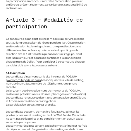
La participation au concours entraîne l’acceptation pleine et
entière du présent règlement, sans réserve et sans possibilité de
réclamation.
Article 3 – Modalités de
participation
Ce concours a pour objet d’élire le modèle qui servira d’égérie
tout au long de sa saison de règne pendant 1 an. Cette élection
se déroule selon le planning suivant : une présélection dans
différentes villes de France, puis un vote du public, puis la
sélection des 12 à 20 finalistes qui suivront un stage pouvant
aller jusqu’à 7 jours et pourront participer à la grande finale
chaque mois de Juillet. Pour participer à ce concours, chaque
candidat doit suivre le processus suivant :
3.1-Inscription
Les candidats s’inscrivent sur le site internet de PODIUM
(
www.comitepodium.com
) en indiquant leur ville de casting,
nom, prénom, âge, numéro de téléphone et une photo
récente.
Le jury, composé exclusivement de membres de PODIUM,
réalise une présélection sur dossier (photogénie et motivation).
Les candidats retenus reçoivent une convocation entre 3 jours
et 1 mois avant la date du casting choisi.
La participation au casting est gratuite.
Les candidats peuvent, de manière facultative, acheter les
photos prises lors du casting au tarif de 20 € l’unité. Ces achats
ne sont pas obligatoires et ne conditionnent en aucun cas la
suite de la participation.
Les sommes récoltées servent exclusivement à financer les frais
de déplacement et d’organisation des castings et de la finale.