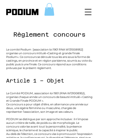
Règlement concours
Le comité Podium [association loi 1901 RNA W131008952]
organise un concours intitulé «Casting et grande finale
Podium». Ce concours se déroule tous les ans sous la forme de
castings, en province et en région parisienne, soumis au vote du
public puis à une finale. Ce concours répond aux conditions
prévues par le présent règlement.
Article 1 – Objet
Le Comité PODIUM, association loi 1901 (RNA W131008952),
organise chaque année un concours de beauté intitulé « Casting
et Grande Finale PODIUM ».
Ce concours a pour objet d’élire, en alternance une année sur
deux, une égérie féminine ou masculine, chargée de
représenter l’association, son image et ses valeurs.
PODIUM se distingue par son approche inclusive : il n’impose
aucun critère de taille, de poids ou de morphologie. Le
concours valorise avant tout la personnalité, la présence
scénique, le charisme et la capacité à inspirer le public.
Au-delà de l’élection, ce concours vise à promouvoir l’expression
artistique, la confiance en soi, la diversité et l’élégance, ainsi que