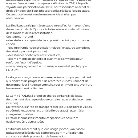
moyen d’une adhésion unique et définitive de 57 €, à laquelle
s’ajoute une participation de 300 € correspondant à l’achat du
droit d’image relatif aux photographies réalisées lors du stage.
Cette cotisation est versée une seule fois et n’est pas
renouvelable.
Les finalistes participent à un stage intensif et formateur d’une
durée maximale de 7 jours, véritable immersion dans l’univers
de la mode et de la représentation.
Ce stage comprend :
– des ateliers pratiques (défilé, expression scénique, confiance
en soi),
– des interventions de professionnels de l’image, de la mode et
du développement personnel,
– des séances photos variées et créatives,
– des moments de détente et d’activités conviviales pour
renforcer l’esprit d’équipe,
– un accompagnement et un suivi personnalisé par l’équipe
PODIUM.
Le stage est conçu comme une expérience unique permettant
aux finalistes de progresser, de renforcer leur assurance et de
développer leur image personnelle, tout en vivant une aventure
humaine riche et collective.
Le Comité PODIUM prend en charge certains frais liés au
déroulement du stage (tels que certains repas et déplacements
internes).
En revanche, les frais de transport aller (pour rejoindre la ville où
se déroule le stage) et retour (à la fin du stage) restent à la
charge des finalistes.
Certaines tenues vestimentaires spécifiques pourront
également être demandées.
Les finalistes acceptent que leur image (photo, voix, vidéo)
puisse être utilisée dans le cadre de la communication du
concours et de la promotion de l’association.