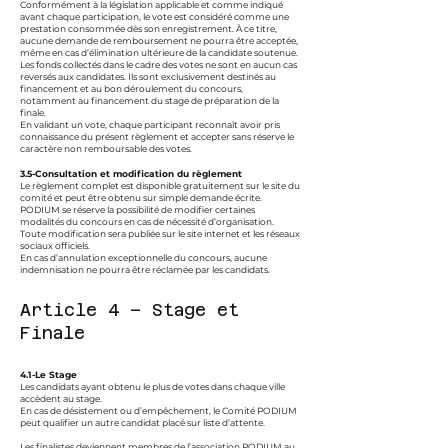
Conformément à la législation applicable et comme indiqué
avant chaque participation, le vote est considéré comme une
prestation consommée dès son enregistrement. À ce titre,
aucune demande de remboursement ne pourra être acceptée,
même en cas d’élimination ultérieure de la candidate soutenue.
Les fonds collectés dans le cadre des votes ne sont en aucun cas
reversés aux candidates. Ils sont exclusivement destinés au
financement et au bon déroulement du concours,
notamment au financement du stage de préparation de la
finale.
En validant un vote, chaque participant reconnaît avoir pris
connaissance du présent règlement et accepter sans réserve le
caractère non remboursable des votes.
3.5-Consultation et modification du règlement
Le règlement complet est disponible gratuitement sur le site du
comité et peut être obtenu sur simple demande écrite.
PODIUM se réserve la possibilité de modifier certaines
modalités du concours en cas de nécessité d’organisation.
Toute modification sera publiée sur le site internet et les réseaux
sociaux officiels.
En cas d’annulation exceptionnelle du concours, aucune
indemnisation ne pourra être réclamée par les candidats.
Article 4 – Stage et
Finale
4.1-Le Stage
Les candidats ayant obtenu le plus de votes dans chaque ville
accèdent au stage.
En cas de désistement ou d’empêchement, le Comité PODIUM
peut qualifier un autre candidat placé sur liste d’attente.
Les finalistes deviennent membres de l’association PODIUM au